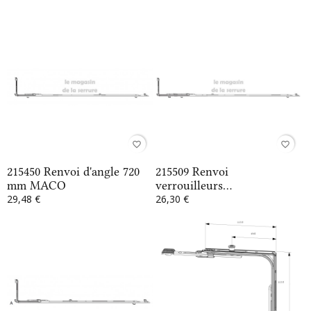
favorite_border
favorite_border
215450 Renvoi d'angle 720
215509 Renvoi
mm MACO
verrouilleurs...
29,48 €
26,30 €