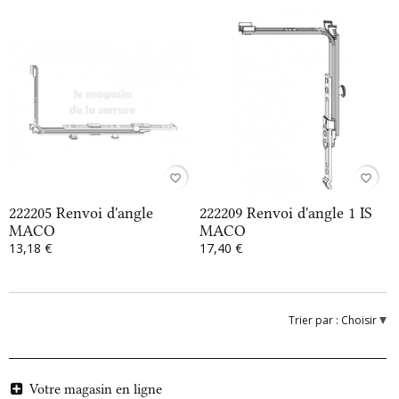
favorite_border
favorite_border
222205 Renvoi d'angle
222209 Renvoi d'angle 1 IS
MACO
MACO
13,18 €
17,40 €
Trier par :
Choisir
Votre magasin en ligne