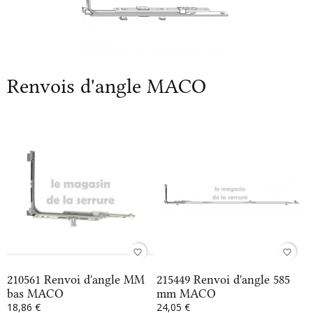
Renvois d'angle MACO
favorite_border
favorite_border
210561 Renvoi d'angle MM
215449 Renvoi d'angle 585
bas MACO
mm MACO
18,86 €
24,05 €