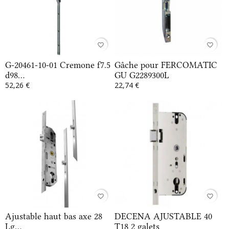
favorite_border
favorite_border
G-20461-10-01 Cremone f7.5
Gâche pour FERCOMATIC
d98...
GU G2289300L
52,26 €
22,74 €
favorite_border
favorite_border
Ajustable haut bas axe 28
DECENA AJUSTABLE 40
Lg...
T18 2 galets