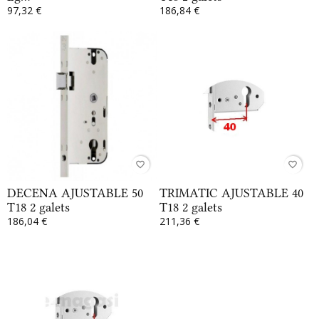
97,32 €
186,84 €
favorite_border
favorite_border
DECENA AJUSTABLE 50
TRIMATIC AJUSTABLE 40
T18 2 galets
T18 2 galets
186,04 €
211,36 €