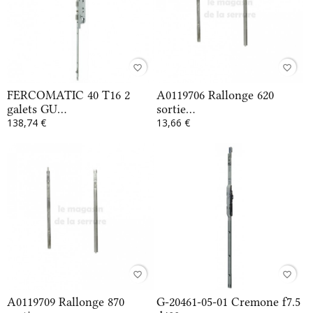
favorite_border
favorite_border
FERCOMATIC 40 T16 2
A0119706 Rallonge 620
galets GU...
sortie...
138,74 €
13,66 €
favorite_border
favorite_border
A0119709 Rallonge 870
G-20461-05-01 Cremone f7.5