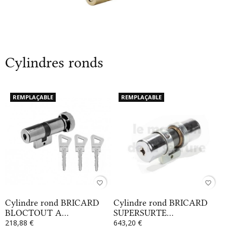
Cylindres ronds
REMPLAÇABLE
REMPLAÇABLE
favorite_border
favorite_border
Cylindre rond BRICARD
Cylindre rond BRICARD
BLOCTOUT A...
SUPERSURTE...
218,88 €
643,20 €