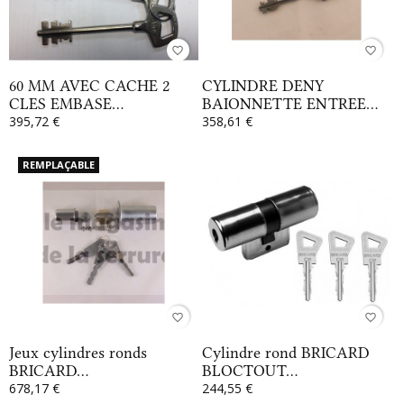
favorite_border
favorite_border
60 MM AVEC CACHE 2
CYLINDRE DENY
CLES EMBASE...
BAIONNETTE ENTREE...
395,72 €
358,61 €
REMPLAÇABLE
favorite_border
favorite_border
Jeux cylindres ronds
Cylindre rond BRICARD
BRICARD...
BLOCTOUT...
678,17 €
244,55 €