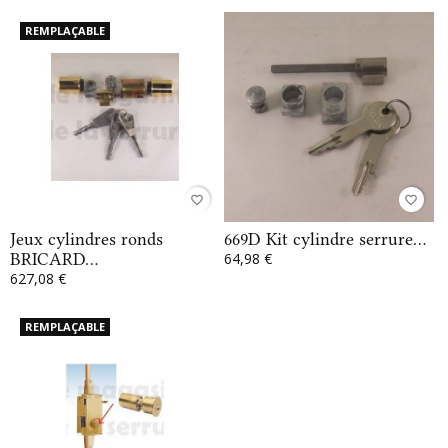
REMPLAÇABLE
favorite_border
favorite_border
Jeux cylindres ronds
669D Kit cylindre serrure...
BRICARD...
64,98 €
627,08 €
REMPLAÇABLE