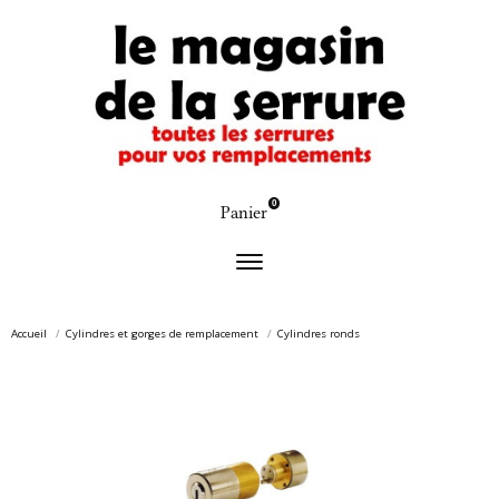
0
Panier
Accueil
Cylindres et gorges de remplacement
Cylindres ronds