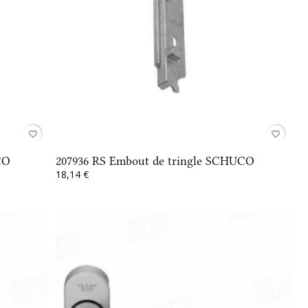
favorite_border
favorite_border
CO
207936 RS Embout de tringle SCHUCO
18,14 €