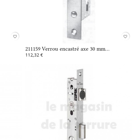
favorite_border
favorite_border
211159 Verrou encastré axe 30 mm...
112,32 €