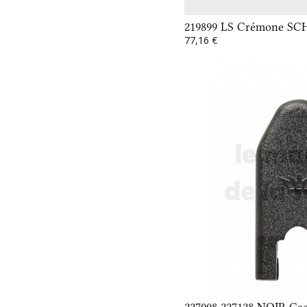
219899 LS Crémone S
77,16 €
227008 227128 NOIR Cach