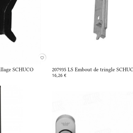
favorite_border
uillage SCHUCO
207935 LS Embout de tringle SCHU
16,26 €