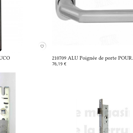
favorite_border
HUCO
210709 ALU Poignée de porte POUR.
76,19 €