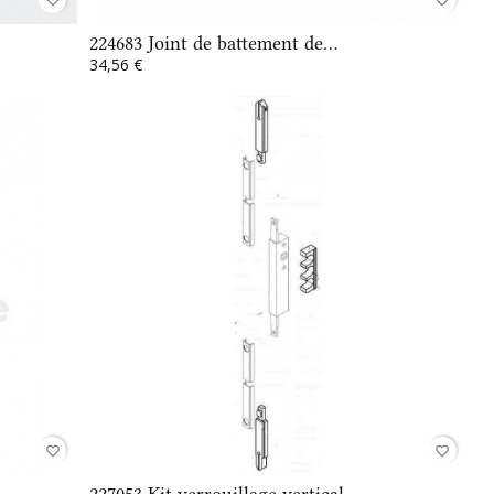
224683 Joint de battement de...
34,56 €
favorite_border
favorite_border
227053 Kit verrouillage vertical...