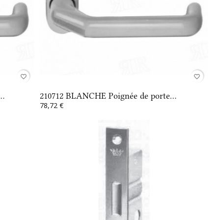
favorite_border
favorite_border
..
210712 BLANCHE Poignée de porte...
78,72 €