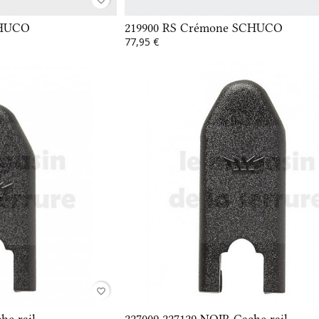
CHUCO
219900 RS Crémone SCHUCO
77,95 €
favorite_border
e rail...
227009 227129 NOIR Cache rail...