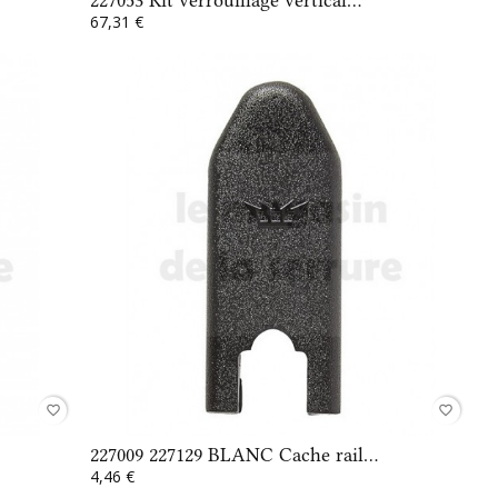
67,31 €
favorite_border
favorite_border
227009 227129 BLANC Cache rail...
4,46 €