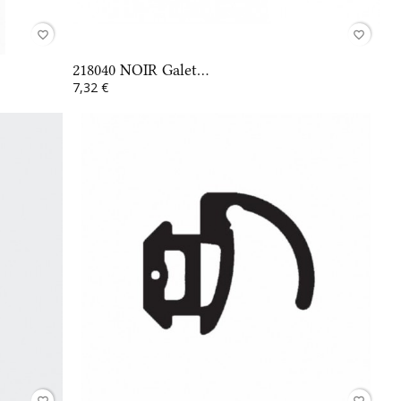
favorite_border
favorite_border
218040 NOIR Galet...
7,32 €
favorite_border
favorite_border