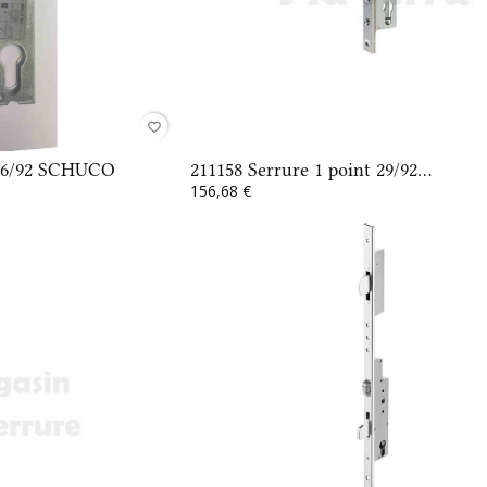
favorite_border
 26/92 SCHUCO
211158 Serrure 1 point 29/92...
156,68 €