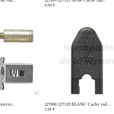
5,04 €
favorite_border
œuvre...
227008 227128 BLANC Cache rail...
3,06 €