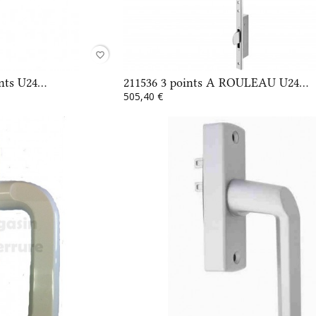
favorite_border
nts U24...
211536 3 points A ROULEAU U24...
505,40 €