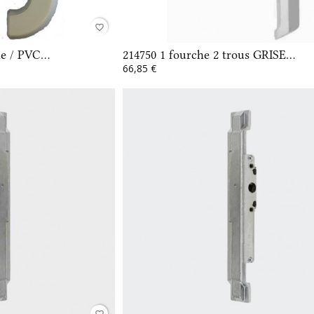
favorite_border
e / PVC...
214750 1 fourche 2 trous GRISE...
66,85 €
favorite_border