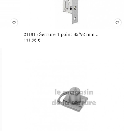
favorite_border
favorite_border
211815 Serrure 1 point 35/92 mm...
111,96 €