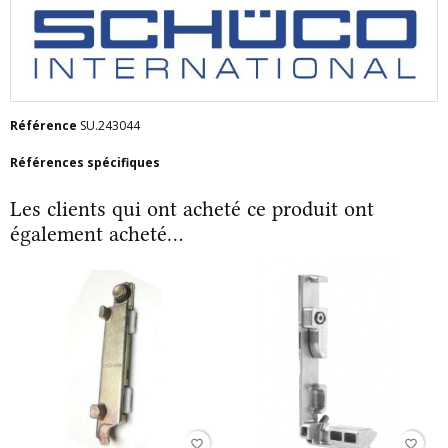
Référence
SU.243044
Références spécifiques
Les clients qui ont acheté ce produit ont
également acheté...
favorite_border
favorite_border