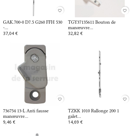
favorite_border
favorite_border
GAK.700-0 D7.5 G260 FFH 530
TGY37135611 Bouton de
-...
manœuvre...
37,04 €
32,82 €
favorite_border
favorite_border
736754 13-L Anti fausse
TZKK 1010 Rallonge 200 1
manœuvre...
galet...
9,46 €
14,69 €