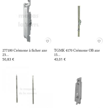
favorite_border
favorite_border
277180 Crémone à ficher axe
TGMK 4170 Crémone OB axe
23...
15...
50,83 €
43,01 €