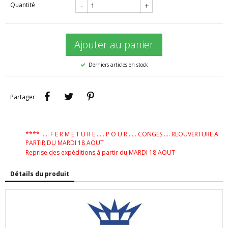
Quantité
-
+
Ajouter au panier
Derniers articles en stock
Partager
Tweet
Pinterest
Partager
**** ..... F E R M E T U R E ..... P O U R ..... CONGES .... REOUVERTURE A
PARTIR DU MARDI 18 AOUT
Reprise des expéditions à partir du MARDI 18 AOUT
Détails du produit