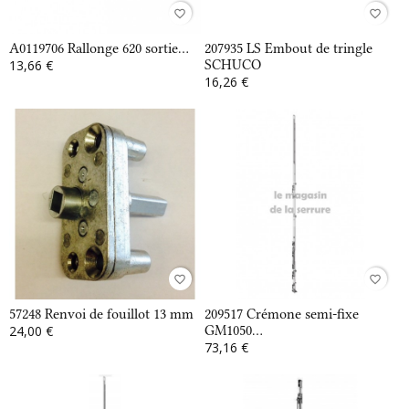
favorite_border
favorite_border
A0119706 Rallonge 620 sortie...
207935 LS Embout de tringle
13,66 €
SCHUCO
16,26 €
favorite_border
favorite_border
57248 Renvoi de fouillot 13 mm
209517 Crémone semi-fixe
24,00 €
GM1050...
73,16 €