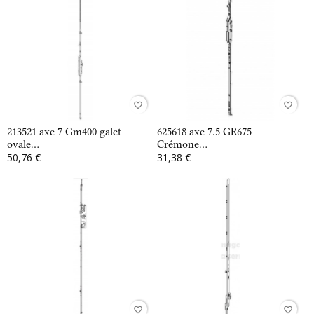
favorite_border
favorite_border
213521 axe 7 Gm400 galet
625618 axe 7.5 GR675
ovale...
Crémone...
50,76 €
31,38 €
favorite_border
favorite_border