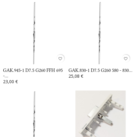
favorite_border
favorite_border
GAK.945-1 D7.5 G260 FFH 695
GAK.830-1 D7.5 G260 580 - 830...
-...
25,08 €
23,00 €