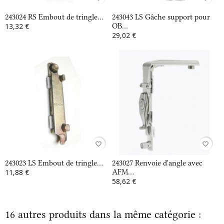
243024 RS Embout de tringle...
243043 LS Gâche support pour
13,32 €
OB...
29,02 €
favorite_border
favorite_border
243023 LS Embout de tringle...
243027 Renvoie d'angle avec
11,88 €
AFM...
58,62 €
16 autres produits dans la même catégorie :