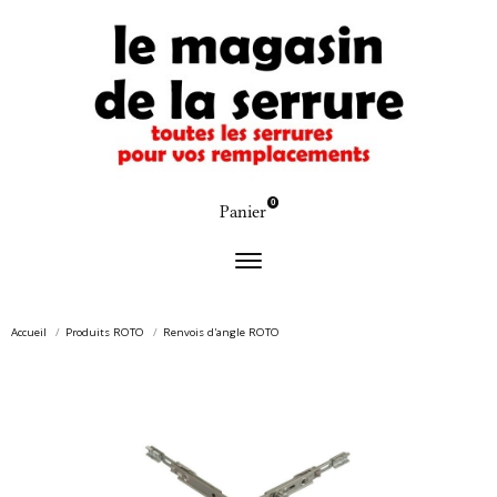
0
Panier
Accueil
Produits ROTO
Renvois d'angle ROTO