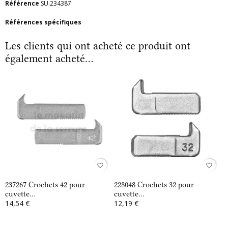
Référence
SU.234387
Références spécifiques
Les clients qui ont acheté ce produit ont
également acheté...
favorite_border
favorite_border
237267 Crochets 42 pour
228048 Crochets 32 pour
cuvette...
cuvette...
14,54 €
12,19 €