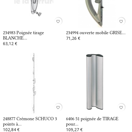
favorite_border
favorite_border
234983 Poignée tirage
234994 ouverte mobile GRISE...
BLANCHE...
71,26 €
63,12 €
favorite_border
favorite_border
248877 Crémone SCHUCO 3
6406 51 poignée de TIRAGE
points à...
pour...
102,84 €
109,27 €