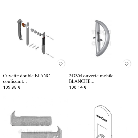
favorite_border
favorite_border
Cuvette double BLANC
247804 ouverte mobile
coulissant...
BLANCHE...
109,98 €
106,14 €