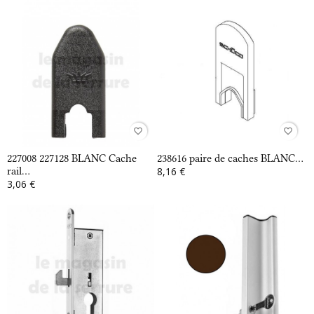
favorite_border
favorite_border
227008 227128 BLANC Cache
238616 paire de caches BLANC...
rail...
8,16 €
3,06 €