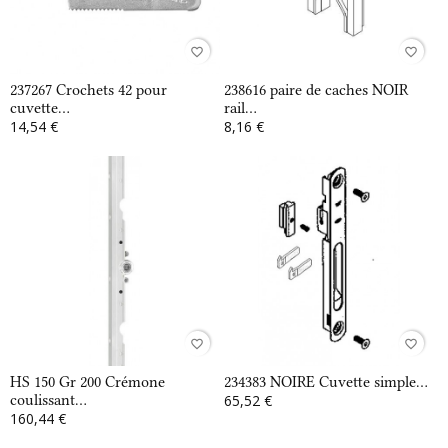
favorite_border
favorite_border
237267 Crochets 42 pour
238616 paire de caches NOIR
cuvette...
rail...
14,54 €
8,16 €
favorite_border
favorite_border
HS 150 Gr 200 Crémone
234383 NOIRE Cuvette simple...
coulissant...
65,52 €
160,44 €