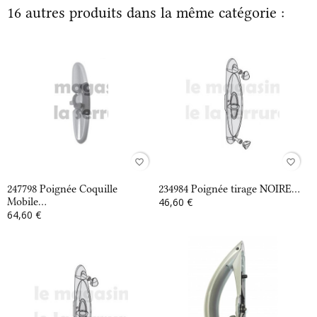
16 autres produits dans la même catégorie :
favorite_border
favorite_border
247798 Poignée Coquille
234984 Poignée tirage NOIRE...
Mobile...
46,60 €
64,60 €