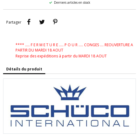
Derniers articles en stock
Partager
Tweet
Pinterest
Partager
**** ..... F E R M E T U R E ..... P O U R ..... CONGES .... REOUVERTURE A
PARTIR DU MARDI 18 AOUT
Reprise des expéditions à partir du MARDI 18 AOUT
Détails du produit