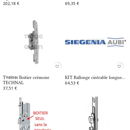
202,18 €
69,35 €
favorite_border
favorite_border
T940046 Boitier crémone
KIT Rallonge cintrable longue...
TECHNAL
64,53 €
37,51 €