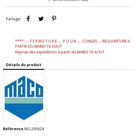
Partager
Tweet
Pinterest
Partager
**** ..... F E R M E T U R E ..... P O U R ..... CONGES .... REOUVERTURE A
PARTIR DU MARDI 18 AOUT
Reprise des expéditions à partir du MARDI 18 AOUT
Détails du produit
Référence
MO.205624