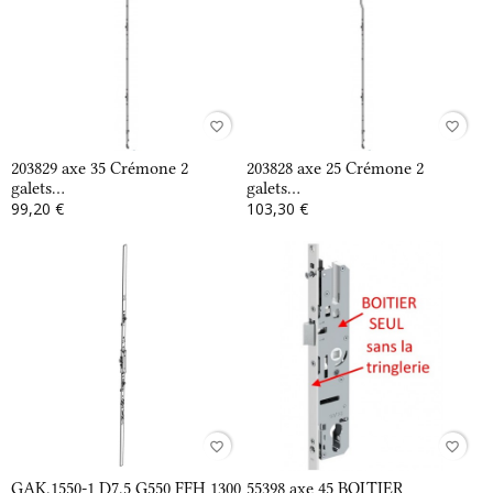
favorite_border
favorite_border
203829 axe 35 Crémone 2
203828 axe 25 Crémone 2
galets...
galets...
99,20 €
103,30 €
favorite_border
favorite_border
GAK.1550-1 D7.5 G550 FFH 1300
55398 axe 45 BOITIER