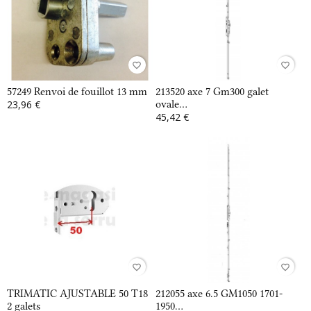
favorite_border
favorite_border
57249 Renvoi de fouillot 13 mm
213520 axe 7 Gm300 galet
23,96 €
ovale...
45,42 €
favorite_border
favorite_border
TRIMATIC AJUSTABLE 50 T18
212055 axe 6.5 GM1050 1701-
2 galets
1950...