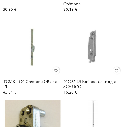
-...
Crémone...
30,95 €
80,19 €
favorite_border
favorite_border
TGMK 4170 Crémone OB axe
207935 LS Embout de tringle
15...
SCHUCO
43,01 €
16,26 €