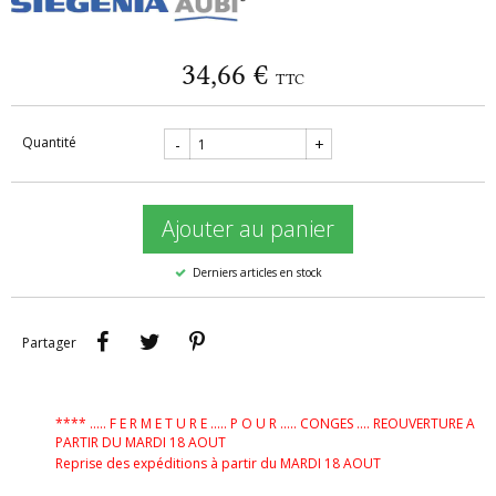
34,66 €
TTC
Quantité
-
+
Ajouter au panier
Derniers articles en stock
Partager
Tweet
Pinterest
Partager
**** ..... F E R M E T U R E ..... P O U R ..... CONGES .... REOUVERTURE A
PARTIR DU MARDI 18 AOUT
Reprise des expéditions à partir du MARDI 18 AOUT