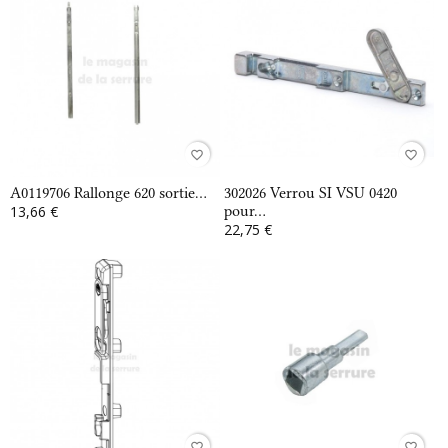
favorite_border
favorite_border
A0119706 Rallonge 620 sortie...
302026 Verrou SI VSU 0420
13,66 €
pour...
22,75 €
favorite_border
favorite_border