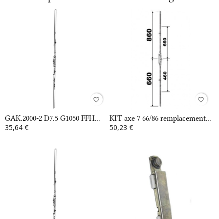
favorite_border
favorite_border
GAK.2000-2 D7.5 G1050 FFH...
KIT axe 7 66/86 remplacement...
35,64 €
50,23 €