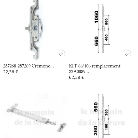
favorite_border
favorite_border
287268-287269 Crémone...
KIT 66/106 remplacement
22,56 €
23A0089...
62,38 €