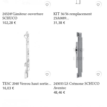
favorite_border
favorite_border
243249 Limiteur ouverture
KIT 36/56 remplacement
SCHUCO
23A0089...
102,28 €
31,38 €
favorite_border
favorite_border
TESC 2040 Verrou haut sortie...
243033 LS Crémone SCHUCO
16,03 €
Aventec
48,46 €