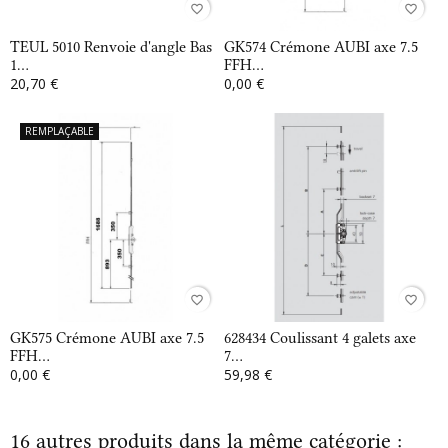
favorite_border
favorite_border
TEUL 5010 Renvoie d'angle Bas
GK574 Crémone AUBI axe 7.5
1...
FFH...
20,70 €
0,00 €
REMPLAÇABLE
favorite_border
favorite_border
GK575 Crémone AUBI axe 7.5
628434 Coulissant 4 galets axe
FFH...
7...
0,00 €
59,98 €
16 autres produits dans la même catégorie :