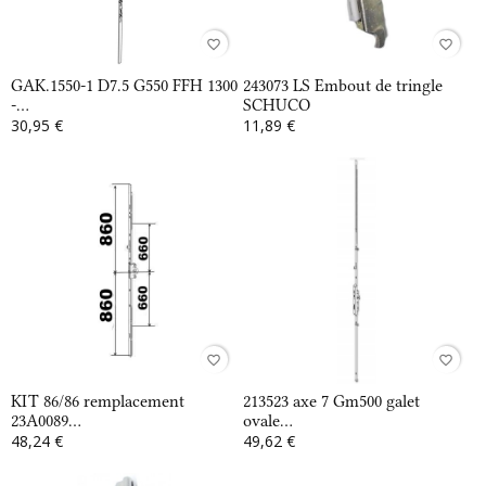
favorite_border
favorite_border
GAK.1550-1 D7.5 G550 FFH 1300
243073 LS Embout de tringle
-...
SCHUCO
30,95 €
11,89 €
favorite_border
favorite_border
KIT 86/86 remplacement
213523 axe 7 Gm500 galet
23A0089...
ovale...
48,24 €
49,62 €