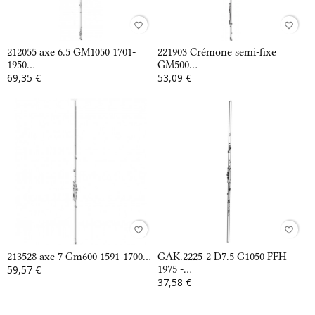
favorite_border
favorite_border
212055 axe 6.5 GM1050 1701-
221903 Crémone semi-fixe
1950...
GM500...
69,35 €
53,09 €
favorite_border
favorite_border
213528 axe 7 Gm600 1591-1700...
GAK.2225-2 D7.5 G1050 FFH
59,57 €
1975 -...
37,58 €