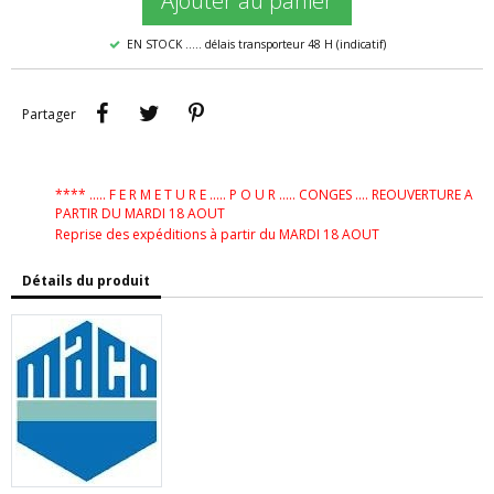
Ajouter au panier
EN STOCK ..... délais transporteur 48 H (indicatif)
Partager
Tweet
Pinterest
Partager
**** ..... F E R M E T U R E ..... P O U R ..... CONGES .... REOUVERTURE A
PARTIR DU MARDI 18 AOUT
Reprise des expéditions à partir du MARDI 18 AOUT
Détails du produit