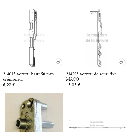
favorite_border
favorite_border
214015 Verrou haut 50 mm
214293 Verrou de semi fixe
crémone...
MACO
6,22 €
15,05 €