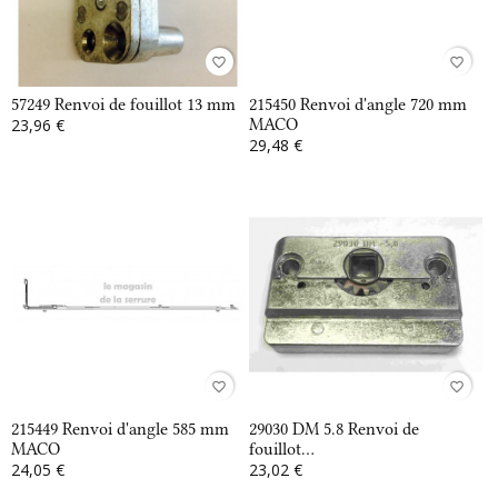
favorite_border
favorite_border
57249 Renvoi de fouillot 13 mm
215450 Renvoi d'angle 720 mm
23,96 €
MACO
29,48 €
favorite_border
favorite_border
215449 Renvoi d'angle 585 mm
29030 DM 5.8 Renvoi de
MACO
fouillot...
24,05 €
23,02 €