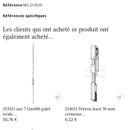
Référence
MO.213520
Références spécifiques
Les clients qui ont acheté ce produit ont
également acheté...
favorite_border
favorite_border
213521 axe 7 Gm400 galet
214015 Verrou haut 50 mm
ovale...
crémone...
50,76 €
6,22 €