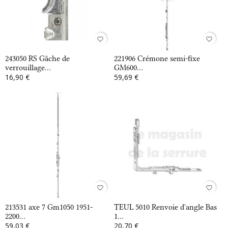
favorite_border
favorite_border
243050 RS Gâche de
221906 Crémone semi-fixe
verrouillage...
GM600...
16,90 €
59,69 €
favorite_border
favorite_border
213531 axe 7 Gm1050 1951-
TEUL 5010 Renvoie d'angle Bas
2200...
1...
59,03 €
20,70 €