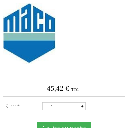
45,42 €
TTC
Quantité
-
+