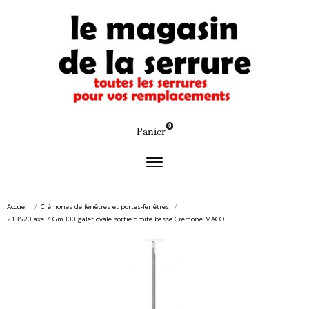
0
Panier
Accueil
Crémones de fenêtres et portes-fenêtres
213520 axe 7 Gm300 galet ovale sortie droite basse Crémone MACO