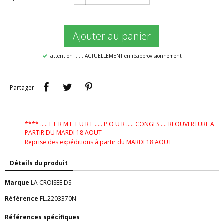
Ajouter au panier
attention ...... ACTUELLEMENT en réapprovisionnement
Partager
Tweet
Pinterest
Partager
**** ..... F E R M E T U R E ..... P O U R ..... CONGES .... REOUVERTURE A
PARTIR DU MARDI 18 AOUT
Reprise des expéditions à partir du MARDI 18 AOUT
Détails du produit
Marque
LA CROISEE DS
Référence
FL.2203370N
Références spécifiques