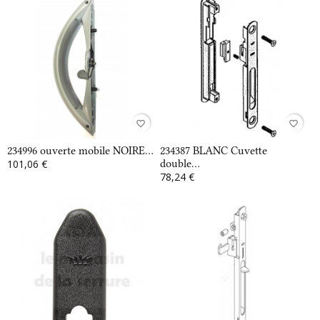
favorite_border
favorite_border
234996 ouverte mobile NOIRE...
234387 BLANC Cuvette
101,06 €
double...
78,24 €