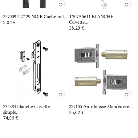
favorite_border
favorite_border
227009 227129 NOIR Cache rail...
T3079.5611 BLANCHE
5,04 €
Cuvette...
35,28 €
favorite_border
favorite_border
234384 blanche Cuvette
227105 Anti-fausse Manœuvre...
simple...
25,62 €
74,86 €