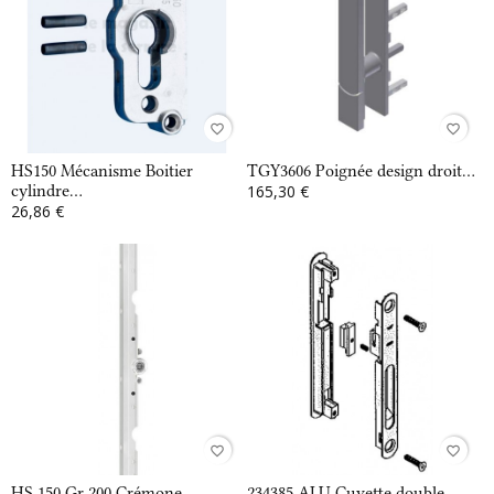
favorite_border
favorite_border
HS150 Mécanisme Boitier
TGY3606 Poignée design droit...
cylindre...
165,30 €
26,86 €
favorite_border
favorite_border
HS 150 Gr 200 Crémone
234385 ALU Cuvette double...