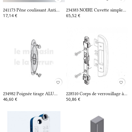
241173 Pêne coulissant Anti...
234383 NOIRE Cuvette simple...
17,14 €
65,52 €
favorite_border
favorite_border
234982 Poignée tirage ALU...
228510 Corps de verrouillage à...
46,60 €
50,86 €