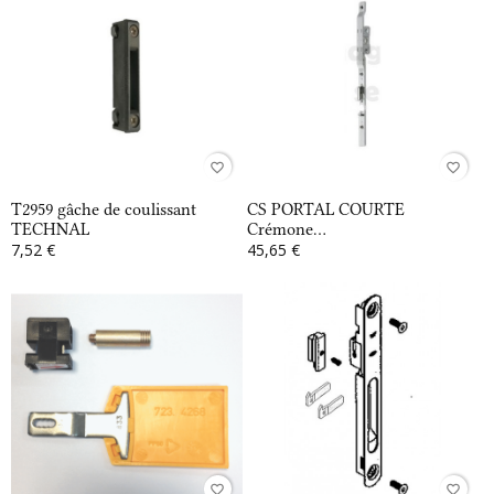
favorite_border
favorite_border
T2959 gâche de coulissant
CS PORTAL COURTE
TECHNAL
Crémone...
7,52 €
45,65 €
favorite_border
favorite_border