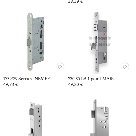
38,39 €
favorite_border
favorite_border
1739/29 Serrure NEMEF
730 85 LB 1 point MARC
49,73 €
49,20 €