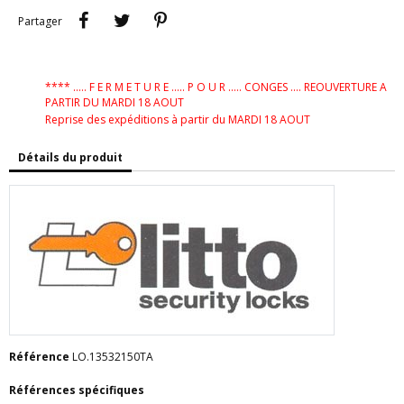
Partager
Tweet
Pinterest
Partager
**** ..... F E R M E T U R E ..... P O U R ..... CONGES .... REOUVERTURE A
PARTIR DU MARDI 18 AOUT
Reprise des expéditions à partir du MARDI 18 AOUT
Détails du produit
Référence
LO.13532150TA
Références spécifiques