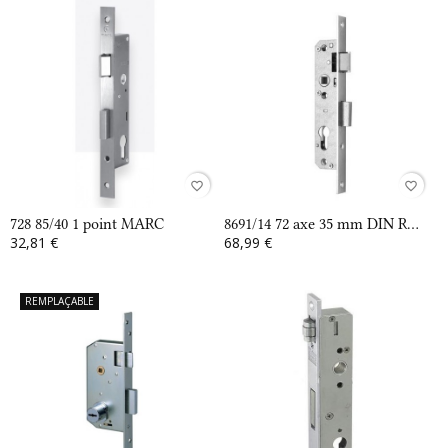
favorite_border
favorite_border
728 85/40 1 point MARC
8691/14 72 axe 35 mm DIN R...
32,81 €
68,99 €
REMPLAÇABLE