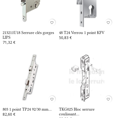
favorite_border
favorite_border
213211U18 Serrure clés gorges
48 T24 Verrou 1 point KFV
LIPS
50,83 €
71,32 €
favorite_border
favorite_border
803 1 point TP24 92/30 mm...
TKG025 Bloc serrure
82,60 €
coulissant...