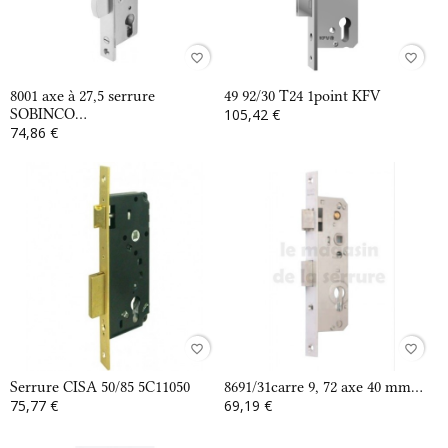
favorite_border
favorite_border
8001 axe à 27,5 serrure
49 92/30 T24 1point KFV
SOBINCO...
105,42 €
74,86 €
favorite_border
favorite_border
Serrure CISA 50/85 5C11050
8691/31carre 9, 72 axe 40 mm...
75,77 €
69,19 €