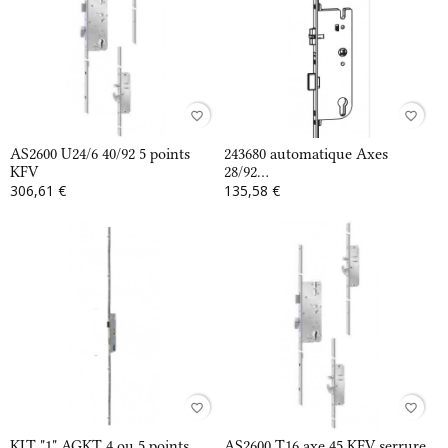
favorite_border
favorite_border
AS2600 U24/6 40/92 5 points
243680 automatique Axes
KFV
28/92...
306,61 €
135,58 €
favorite_border
favorite_border
KIT "1" AGKT 4 ou 5 points...
AS2600 T16 axe 45 KFV serrure