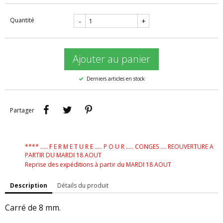
Quantité
-
+
Ajouter au panier
Derniers articles en stock
Partager
Tweet
Pinterest
Partager
**** ..... F E R M E T U R E ..... P O U R ..... CONGES .... REOUVERTURE A
PARTIR DU MARDI 18 AOUT
Reprise des expéditions à partir du MARDI 18 AOUT
Description
Détails du produit
Carré de 8 mm.