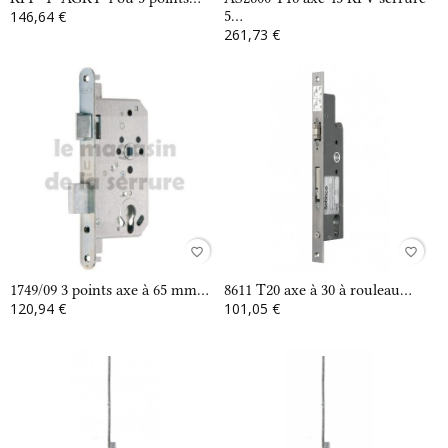
146,64 €
5...
261,73 €
favorite_border
favorite_border
1749/09 3 points axe à 65 mm...
8611 T20 axe à 30 à rouleau...
120,94 €
101,05 €