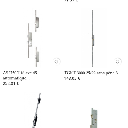
favorite_border
favorite_border
AS2750 T16 axe 45
TGKT 3000 25/92 sans pêne 3...
automatique...
148,03 €
252,01 €