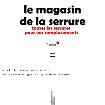
0
Panier
Accueil
Serrures encastrées multipoints
855 T8/9 T16 axe 35 2 galets + 2 doigts FUHR serrure 5 points