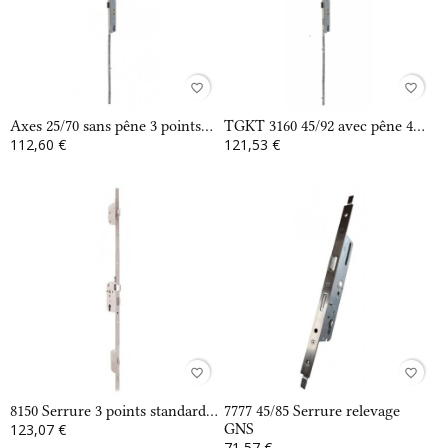
favorite_border
favorite_border
Axes 25/70 sans pêne 3 points...
TGKT 3160 45/92 avec pêne 4...
112,60 €
121,53 €
favorite_border
favorite_border
8150 Serrure 3 points standard...
7777 45/85 Serrure relevage
123,07 €
GNS
71,57 €