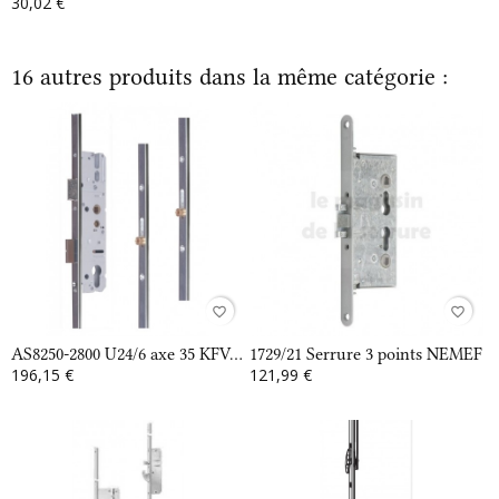
30,02 €
16 autres produits dans la même catégorie :
favorite_border
favorite_border
AS8250-2800 U24/6 axe 35 KFV...
1729/21 Serrure 3 points NEMEF
196,15 €
121,99 €